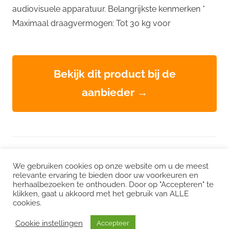
audiovisuele apparatuur. Belangrijkste kenmerken *
Maximaal draagvermogen: Tot 30 kg voor
Bekijk dit product bij de
aanbieder →
WordPress thema: Chronus door ThemeZee.
We gebruiken cookies op onze website om u de meest
relevante ervaring te bieden door uw voorkeuren en
herhaalbezoeken te onthouden. Door op "Accepteren" te
Instagram
|
Facebook
|
LinkedIn
|
Twitter
klikken, gaat u akkoord met het gebruik van ALLE
cookies.
Het kan zijn dat we voor sommige links een commissie ontvangen. Mogelijk
interessant:
CO2 uitstoot
/
Duurzame vacatures
/
Choose Greener
/
Cookie instellingen
Accepteer