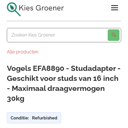
Ga
naar
de
Kies
inhoud
Groener
Alle producten
Vogels EFA8890 - Studadapter -
Geschikt voor studs van 16 inch
- Maximaal draagvermogen
30kg
Conditie:
Refurbished