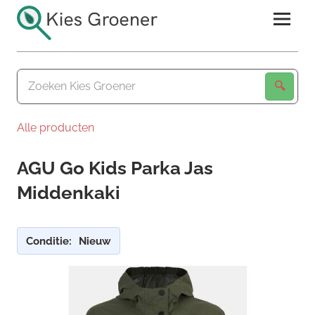
Ga
naar
de
Kies
inhoud
Groener
Alle producten
AGU Go Kids Parka Jas
Middenkaki
Conditie:
Nieuw