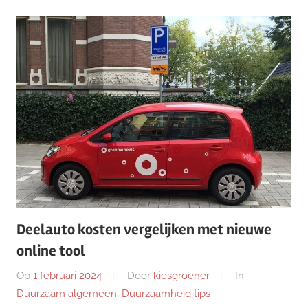
Deelauto kosten vergelijken met nieuwe
online tool
Op
1 februari 2024
Door
kiesgroener
In
Duurzaam algemeen
,
Duurzaamheid tips