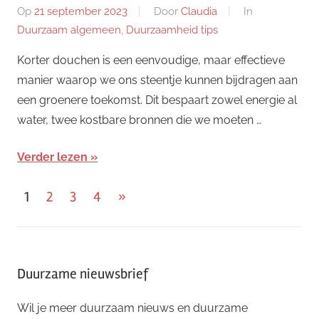
Op
21 september 2023
Door
Claudia
In
Duurzaam algemeen
,
Duurzaamheid tips
Korter douchen is een eenvoudige, maar effectieve
manier waarop we ons steentje kunnen bijdragen aan
een groenere toekomst. Dit bespaart zowel energie al
water, twee kostbare bronnen die we moeten …
Verder lezen
Berichten
Volgende
1
2
3
4
»
paginering
berichten
Duurzame nieuwsbrief
Wil je meer duurzaam nieuws en duurzame