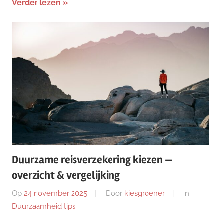
Verder lezen
Duurzame reisverzekering kiezen —
overzicht & vergelijking
Op
24 november 2025
Door
kiesgroener
In
Duurzaamheid tips