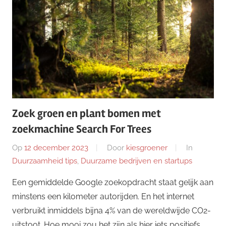
Zoek groen en plant bomen met
zoekmachine Search For Trees
Op
12 december 2023
Door
kiesgroener
In
Duurzaamheid tips
,
Duurzame bedrijven en startups
Een gemiddelde Google zoekopdracht staat gelijk aan
minstens een kilometer autorijden. En het internet
verbruikt inmiddels bijna 4% van de wereldwijde CO2-
uitstoot. Hoe mooi zou het zijn als hier iets positiefs