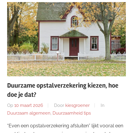
Duurzame opstalverzekering kiezen, hoe
doe je dat?
Op
10 maart 2026
Door
kiesgroener
In
Duurzaam algemeen
,
Duurzaamheid tips
“Even een opstalverzekering afsluiten” lijkt vooral een