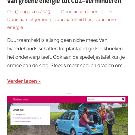
van groene energie tot CO2-verminderen
Op
13 augustus 2025
Door
kiesgroener
In
Duurzaam algemeen
,
Duurzaamheid tips
,
Duurzame
energie
Duurzaamheid is allang geen niche meer. Van
tweedehands schatten tot plantaardige kookboeken:
het onderwerp leeft. Ook aan de spelletjestafel kun je
ermee aan de slag. Steeds meer spellen draaien om …
Verder lezen