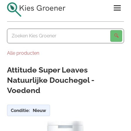
Ga
naar
de
Kies
inhoud
Groener
Alle producten
Attitude Super Leaves
Natuurlijke Douchegel -
Voedend
Conditie:
Nieuw