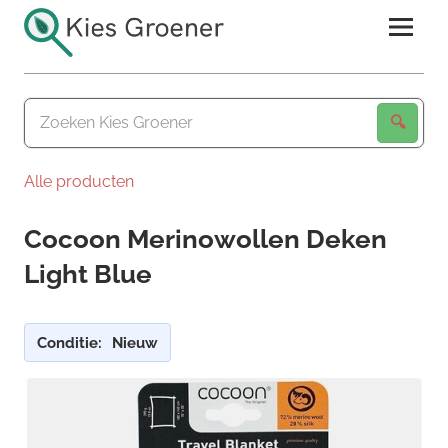
Ga
naar
de
Kies
inhoud
Groener
Alle producten
Cocoon Merinowollen Deken
Light Blue
Conditie:
Nieuw