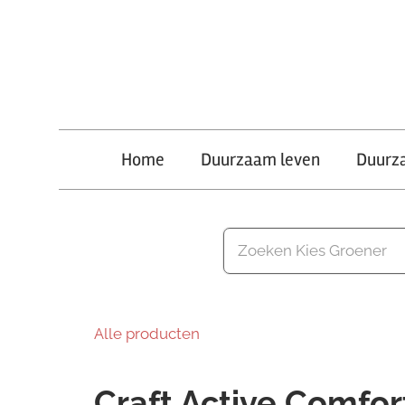
Ga
naar
de
inhoud
Kies
Home
Duurzaam leven
Duurz
Groener
Alle producten
Craft Active Comfor