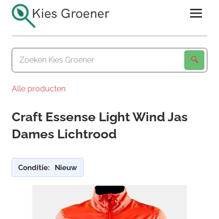
Ga
naar
de
Kies
inhoud
Groener
Alle producten
Craft Essense Light Wind Jas
Dames Lichtrood
Conditie:
Nieuw