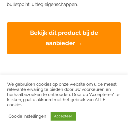
bulletpoint, uitleg eigenschappen.
Bekijk dit product bij de
aanbieder →
WordPress thema: Chronus door ThemeZee.
We gebruiken cookies op onze website om u de meest
relevante ervaring te bieden door uw voorkeuren en
herhaalbezoeken te onthouden. Door op "Accepteren" te
Instagram
|
Facebook
|
LinkedIn
|
Twitter
klikken, gaat u akkoord met het gebruik van ALLE
cookies.
Het kan zijn dat we voor sommige links een commissie ontvangen. Mogelijk
interessant:
CO2 uitstoot
/
Duurzame vacatures
/
Choose Greener
/
Cookie instellingen
Accepteer
Milieuvacatures
/
Echt groene stroom
/
Klimaatdashboard