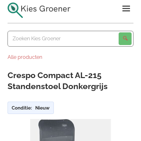
Ga
naar
de
Kies
inhoud
Groener
Alle producten
Crespo Compact AL-215
Standenstoel Donkergrijs
Conditie:
Nieuw