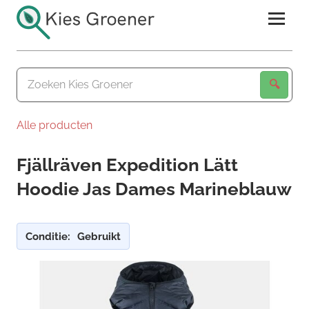
Ga
naar
de
Kies
inhoud
Groener
Alle producten
Fjällräven Expedition Lätt
Hoodie Jas Dames Marineblauw
Conditie:
Gebruikt