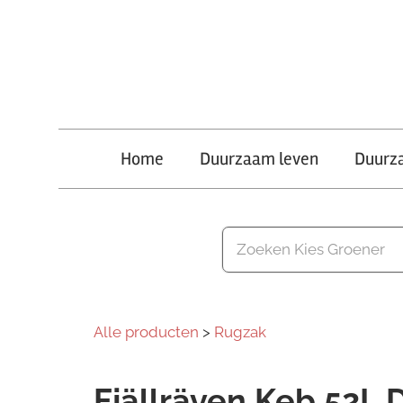
Ga
naar
de
inhoud
Kies
Home
Duurzaam leven
Duurz
Groener
Alle producten
>
Rugzak
Fjällräven Keb 52