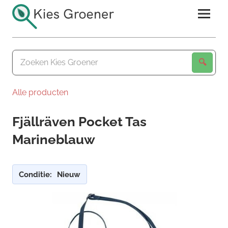
Ga
naar
de
Kies
inhoud
Groener
Alle producten
Fjällräven Pocket Tas
Marineblauw
Conditie:
Nieuw