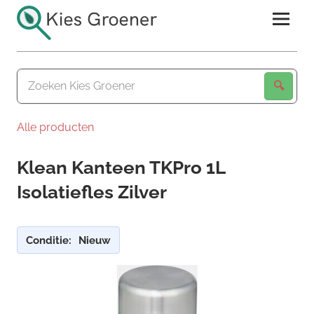
Ga
naar
de
Kies
inhoud
Groener
Alle producten
Klean Kanteen TKPro 1L
Isolatiefles Zilver
Conditie:
Nieuw