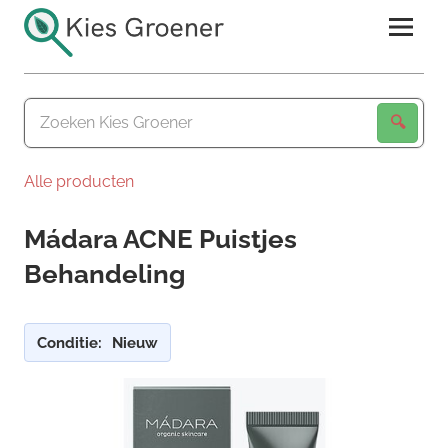
Ga
naar
de
Kies
inhoud
Groener
Alle producten
Mádara ACNE Puistjes
Behandeling
Conditie:
Nieuw