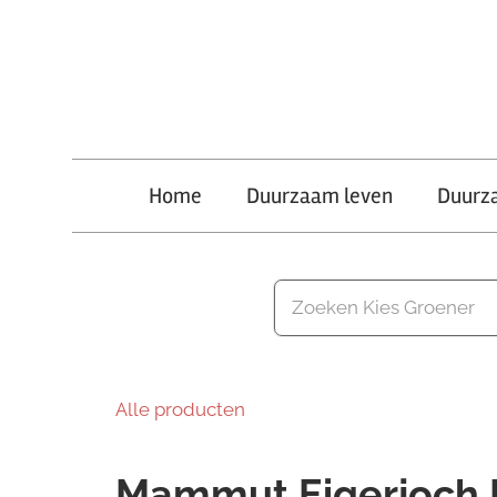
Ga
naar
de
inhoud
Kies
Home
Duurzaam leven
Duurz
Groener
Alle producten
Mammut Eigerjoch 