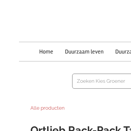
Ga
naar
de
inhoud
Kies
Home
Duurzaam leven
Duurz
Groener
Alle producten
Ortlieb Rack-Pack 