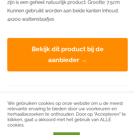
zijn is een geheel natuurlijk product. Grootte: 7.5cm
Kunnen gebruikt worden aan beide kanten Inhoud:
4x200 wattenstaafjes
Bekijk dit product bij de
aanbieder →
WordPress thema: Chronus door ThemeZee.
We gebruiken cookies op onze website om u de meest
relevante ervaring te bieden door uw voorkeuren en
herhaalbezoeken te onthouden. Door op "Accepteren" te
Instagram
|
Facebook
|
LinkedIn
|
Twitter
klikken, gaat u akkoord met het gebruik van ALLE
cookies.
Het kan zijn dat we voor sommige links een commissie ontvangen. Mogelijk