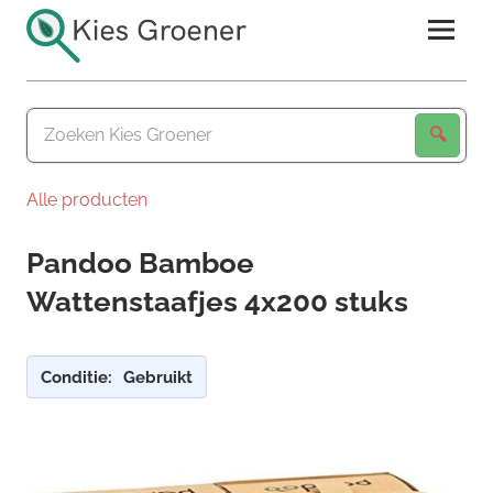
Ga
naar
de
Kies
inhoud
Groener
Alle producten
Pandoo Bamboe
Wattenstaafjes 4x200 stuks
Conditie:
Gebruikt