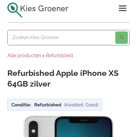
Ga
naar
de
Kies
inhoud
Groener
Alle producten
>
Refurbished
Refurbished Apple iPhone XS
64GB zilver
Conditie:
Refurbished
(Kwaliteit: Goed)