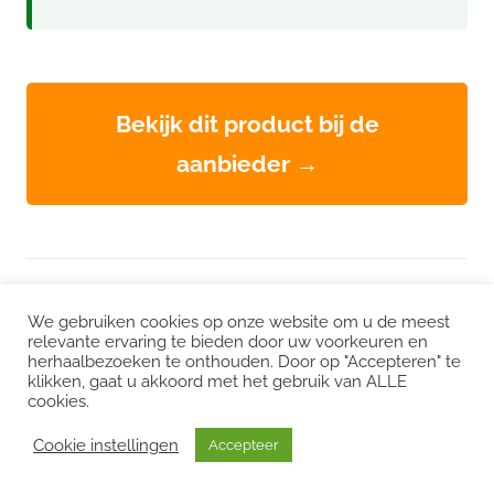
Bekijk dit product bij de
aanbieder →
WordPress thema: Chronus door ThemeZee.
We gebruiken cookies op onze website om u de meest
relevante ervaring te bieden door uw voorkeuren en
herhaalbezoeken te onthouden. Door op "Accepteren" te
Instagram
|
Facebook
|
LinkedIn
|
Twitter
klikken, gaat u akkoord met het gebruik van ALLE
cookies.
Het kan zijn dat we voor sommige links een commissie ontvangen. Mogelijk
interessant:
CO2 uitstoot
/
Duurzame vacatures
/
Choose Greener
/
Cookie instellingen
Accepteer
Milieuvacatures
/
Echt groene stroom
/
Klimaatdashboard