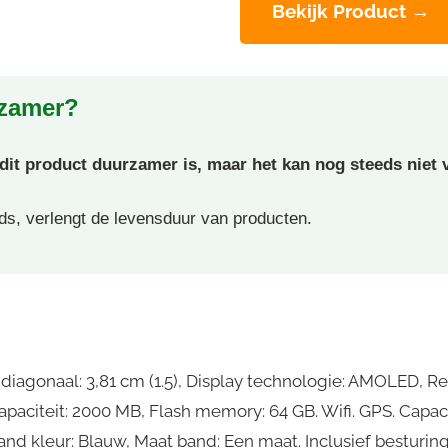
Bekijk Product →
rzamer?
t product duurzamer is, maar het kan nog steeds niet v
ds, verlengt de levensduur van producten.
agonaal: 3,81 cm (1.5), Display technologie: AMOLED, Res
aciteit: 2000 MB, Flash memory: 64 GB. Wifi. GPS. Capaci
Band kleur: Blauw, Maat band: Een maat. Inclusief bestur