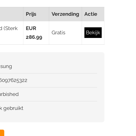
Prijs
Verzending
Actie
d (Sterk
EUR
Gratis
Bekijk
286.99
sung
6097625322
urbished
k gebruikt