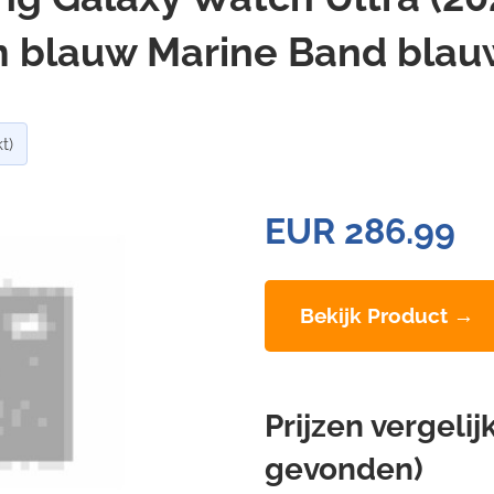
 blauw Marine Band blauw [
t)
EUR 286.99
Bekijk Product →
Prijzen vergeli
gevonden)