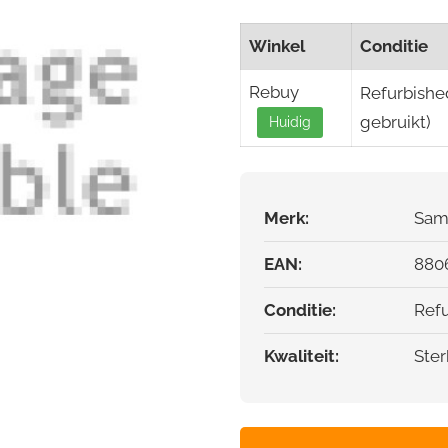
Winkel
Conditie
Rebuy
Refurbishe
gebruikt)
Huidig
Merk:
Sam
EAN:
880
Conditie:
Ref
Kwaliteit:
Ster