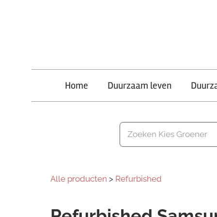
Ga
naar
de
inhoud
Kies
Home
Duurzaam leven
Duurz
Groener
Alle producten
>
Refurbished
Refurbished Samsun