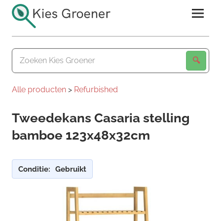
Ga
naar
de
Kies
inhoud
Groener
Alle producten
>
Refurbished
Tweedekans Casaria stelling
bamboe 123x48x32cm
Conditie:
Gebruikt