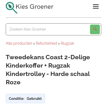
Ga
naar
de
Kies
inhoud
Groener
Alle producten
>
Refurbished
>
Rugzak
Tweedekans Coast 2-Delige
Kinderkoffer + Rugzak
Kindertrolley - Harde schaal
Roze
Conditie:
Gebruikt