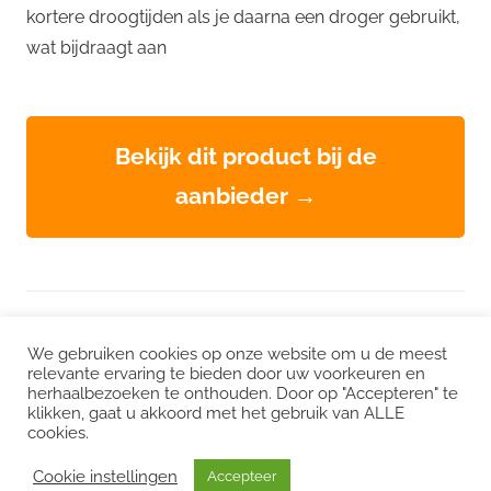
kortere droogtijden als je daarna een droger gebruikt,
wat bijdraagt aan
Bekijk dit product bij de
aanbieder →
WordPress thema: Chronus door ThemeZee.
We gebruiken cookies op onze website om u de meest
relevante ervaring te bieden door uw voorkeuren en
herhaalbezoeken te onthouden. Door op "Accepteren" te
Instagram
|
Facebook
|
LinkedIn
|
Twitter
klikken, gaat u akkoord met het gebruik van ALLE
cookies.
Het kan zijn dat we voor sommige links een commissie ontvangen. Mogelijk
interessant:
CO2 uitstoot
/
Duurzame vacatures
/
Choose Greener
/
Cookie instellingen
Accepteer