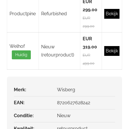
EUR
299.00
Productpine
Refurbished
Bekijk
EUR
299.00
EUR
Welhof
Nieuw
319.00
Bekijk
(retourproduct)
Huidig
EUR
499.00
Merk:
Wisberg
EAN:
8720627628242
Conditie:
Nieuw
Kwaliteit:
retourproduct