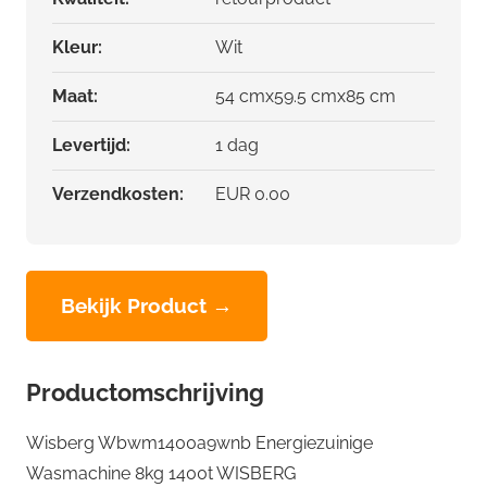
Kleur:
Wit
Maat:
54 cmx59.5 cmx85 cm
Levertijd:
1 dag
Verzendkosten:
EUR 0.00
Bekijk Product →
Productomschrijving
Wisberg Wbwm1400a9wnb Energiezuinige
Wasmachine 8kg 1400t WISBERG