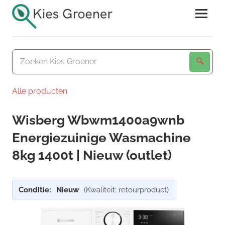
Ga
naar
de
Kies
inhoud
Groener
Alle producten
Wisberg Wbwm1400a9wnb
Energiezuinige Wasmachine
8kg 1400t | Nieuw (outlet)
Conditie:
Nieuw
(Kwaliteit: retourproduct)