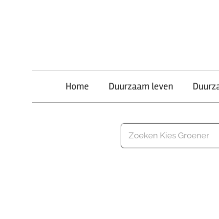
Ga
naar
de
inhoud
Kies
Home
Duurzaam leven
Duurz
Groener