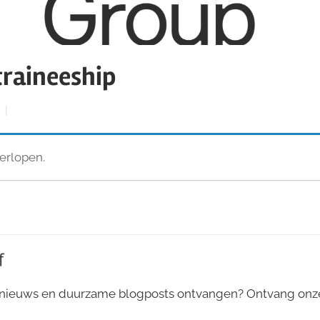
 traineeship
verlopen.
f
 nieuws en duurzame blogposts ontvangen? Ontvang on