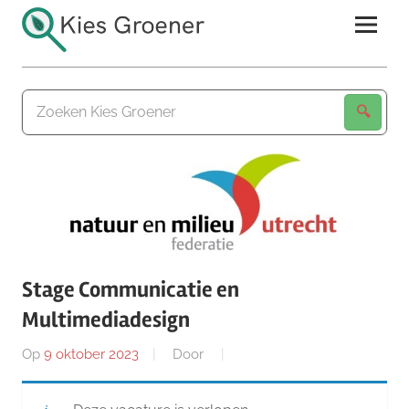
Ga
naar
de
Kies
inhoud
Groener
Stage Communicatie en
Multimediadesign
Op
9 oktober 2023
Door