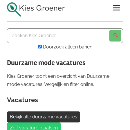
Ga
naar
de
Kies
inhoud
Groener
Doorzoek alleen banen
Duurzame mode vacatures
Kies Groener toont een overzicht van Duurzame
mode vacatures. Vergelijk en filter online.
Vacatures
Bekijk alle duurzame vacatures
Zelf vacature plaatsen