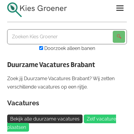
Ga
naar
de
Kies
inhoud
Groener
Doorzoek alleen banen
Duurzame Vacatures Brabant
Zoek jij Duurzame Vacatures Brabant? Wij zetten
verschillende vacatures op een rijtje.
Vacatures
Bekijk alle duurzame vacatures
Zelf vacature
plaatsen