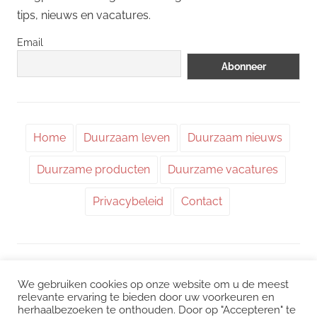
tips, nieuws en vacatures.
Email
Home
Duurzaam leven
Duurzaam nieuws
Duurzame producten
Duurzame vacatures
Privacybeleid
Contact
WordPress thema: Chronus door ThemeZee.
We gebruiken cookies op onze website om u de meest
relevante ervaring te bieden door uw voorkeuren en
herhaalbezoeken te onthouden. Door op "Accepteren" te
Instagram
|
Facebook
|
LinkedIn
|
Twitter