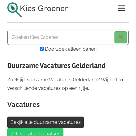
Ga
naar
de
Kies
inhoud
Groener
Doorzoek alleen banen
Duurzame Vacatures Gelderland
Zoek jij Duurzame Vacatures Gelderland? Wij zetten
verschillende vacatures op een rijtje.
Vacatures
Bekijk alle duurzame vacatures
Zelf vacature plaatsen