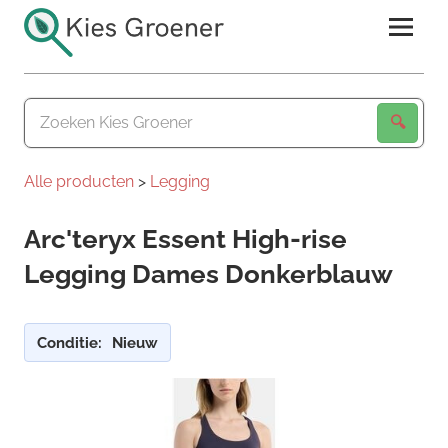
Ga
naar
de
Kies
inhoud
Groener
Alle producten
>
Legging
Arc'teryx Essent High-rise
Legging Dames Donkerblauw
Conditie:
Nieuw