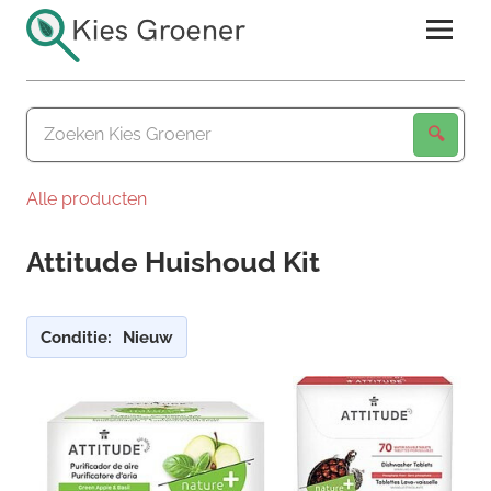
Ga
naar
de
Kies
inhoud
Groener
Alle producten
Attitude Huishoud Kit
Conditie:
Nieuw