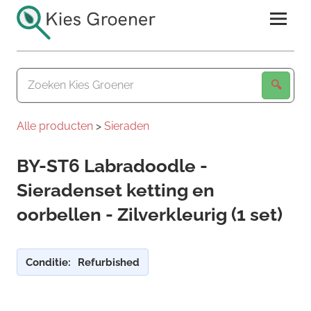
Ga
naar
de
Kies
inhoud
Groener
Alle producten
>
Sieraden
BY-ST6 Labradoodle -
Sieradenset ketting en
oorbellen - Zilverkleurig (1 set)
Conditie:
Refurbished