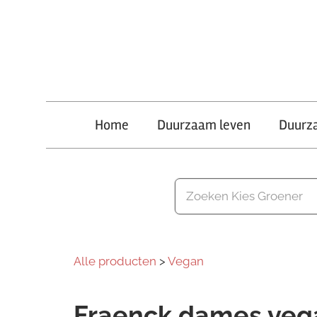
Ga
naar
de
inhoud
Kies
Home
Duurzaam leven
Duurz
Groener
Alle producten
>
Vegan
Fraenck dames vega