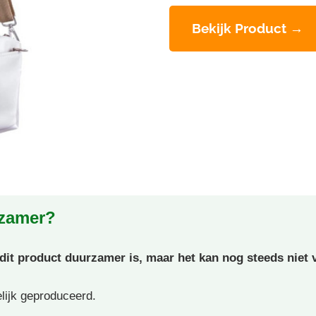
Bekijk Product →
rzamer?
t product duurzamer is, maar het kan nog steeds niet v
elijk geproduceerd.