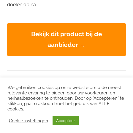
doelen op na.
Bekijk dit product bij de
aanbieder →
WordPress thema: Chronus door ThemeZee.
We gebruiken cookies op onze website om u de meest
relevante ervaring te bieden door uw voorkeuren en
herhaalbezoeken te onthouden. Door op "Accepteren" te
Instagram
|
Facebook
|
LinkedIn
|
Twitter
klikken, gaat u akkoord met het gebruik van ALLE
cookies.
Het kan zijn dat we voor sommige links een commissie ontvangen. Mogelijk
interessant:
CO2 uitstoot
/
Duurzame vacatures
/
Choose Greener
/
Cookie instellingen
Accepteer
Milieuvacatures
/
Echt groene stroom
/
Klimaatdashboard