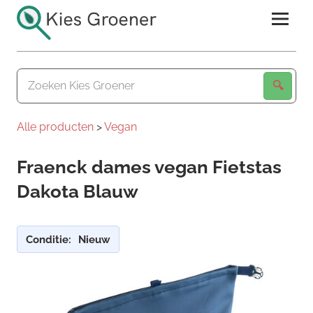
Ga
naar
de
Kies
inhoud
Groener
Alle producten
>
Vegan
Fraenck dames vegan Fietstas
Dakota Blauw
Conditie:
Nieuw