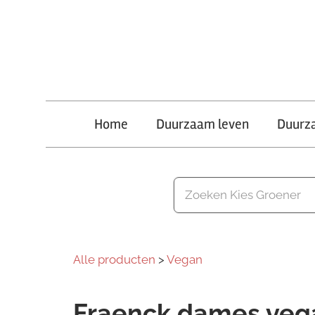
Ga
naar
de
inhoud
Kies
Home
Duurzaam leven
Duurz
Groener
Alle producten
>
Vegan
Fraenck dames vega