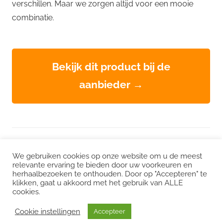
verschillen. Maar we zorgen altijd voor een mooie
combinatie.
Bekijk dit product bij de
aanbieder →
WordPress thema: Chronus door ThemeZee.
We gebruiken cookies op onze website om u de meest
relevante ervaring te bieden door uw voorkeuren en
herhaalbezoeken te onthouden. Door op "Accepteren" te
Instagram
|
Facebook
|
LinkedIn
|
Twitter
klikken, gaat u akkoord met het gebruik van ALLE
cookies.
Het kan zijn dat we voor sommige links een commissie ontvangen. Mogelijk
interessant:
CO2 uitstoot
/
Duurzame vacatures
/
Choose Greener
/
Cookie instellingen
Accepteer
Milieuvacatures
/
Echt groene stroom
/
Klimaatdashboard