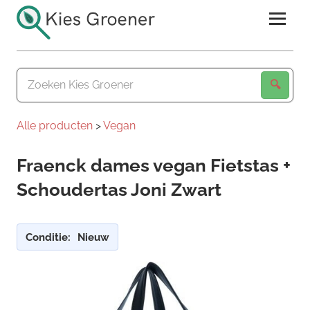
Ga
naar
de
Kies
inhoud
Groener
Alle producten
>
Vegan
Fraenck dames vegan Fietstas +
Schoudertas Joni Zwart
Conditie:
Nieuw