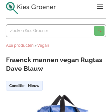
Ga
naar
de
Kies
inhoud
Groener
Alle producten
>
Vegan
Fraenck mannen vegan Rugtas
Dave Blauw
Conditie:
Nieuw