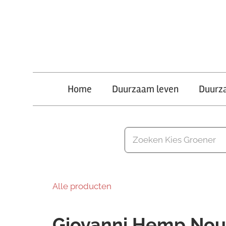
Ga
naar
de
inhoud
Kies
Home
Duurzaam leven
Duurz
Groener
Alle producten
Giovanni Hemp Nou