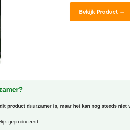
Bekijk Product →
rzamer?
t product duurzamer is, maar het kan nog steeds niet v
elijk geproduceerd.