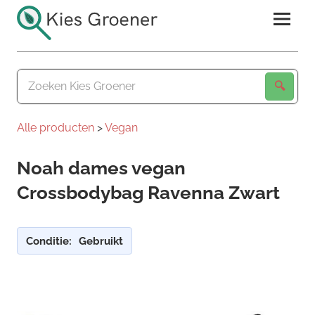
Ga
naar
de
Kies
inhoud
Groener
Alle producten
>
Vegan
Noah dames vegan
Crossbodybag Ravenna Zwart
Conditie:
Gebruikt