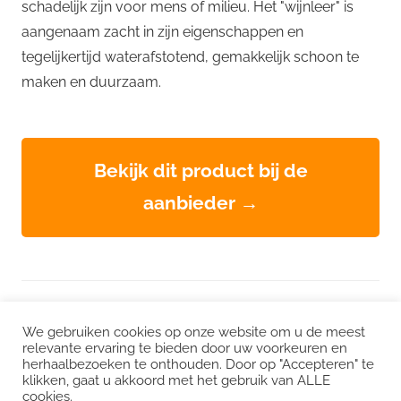
schadelijk zijn voor mens of milieu. Het "wijnleer" is
aangenaam zacht in zijn eigenschappen en
tegelijkertijd waterafstotend, gemakkelijk schoon te
maken en duurzaam.
Bekijk dit product bij de
aanbieder →
WordPress thema: Chronus door ThemeZee.
We gebruiken cookies op onze website om u de meest
relevante ervaring te bieden door uw voorkeuren en
herhaalbezoeken te onthouden. Door op "Accepteren" te
Instagram
|
Facebook
|
LinkedIn
|
Twitter
klikken, gaat u akkoord met het gebruik van ALLE
cookies.