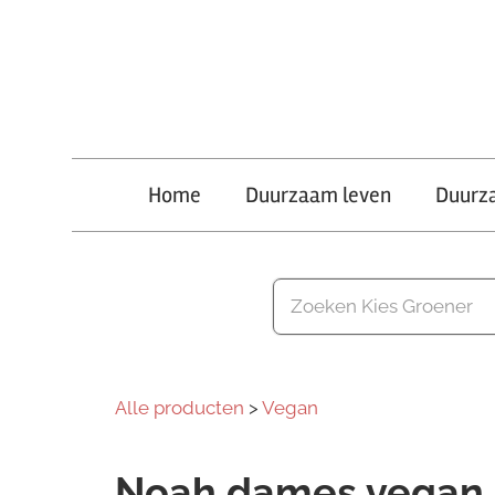
Ga
naar
de
inhoud
Kies
Home
Duurzaam leven
Duurz
Groener
Alle producten
>
Vegan
Noah dames vegan F