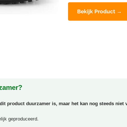
Bekijk Product →
rzamer?
t product duurzamer is, maar het kan nog steeds niet v
elijk geproduceerd.