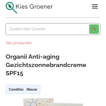
Ga
naar
de
Kies
inhoud
Groener
Alle producten
Organii Anti-aging
Gezichtszonnebrandcreme
SPF15
Conditie:
Nieuw