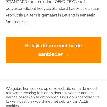
(STANDARD 100 - nr. 1 door OEKO-TEX®.) 10%
polyester (Global Recycle Standard Lace) 5% elastaan
Productie Dit item is gemaakt in Letland in een klein
familieatelier.
Bekijk dit product bij de
aanbieder →
WordPress thema: Chronus door ThemeZee.
We gebruiken cookies op onze website om u de meest
relevante ervaring te bieden door uw voorkeuren en
herhaalbezoeken te onthouden. Door op "Accepteren" te
Instagram
|
Facebook
|
LinkedIn
|
Twitter
klikken, gaat u akkoord met het gebruik van ALLE
cookies.