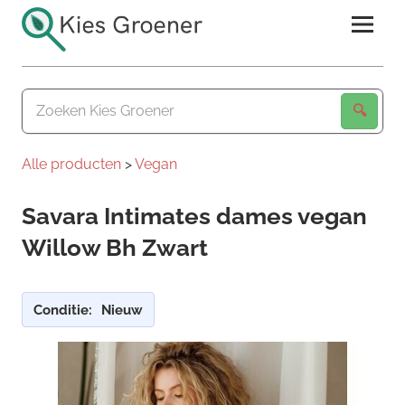
Ga
naar
de
Kies
inhoud
Groener
Alle producten
>
Vegan
Savara Intimates dames vegan
Willow Bh Zwart
Conditie:
Nieuw