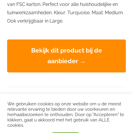
van FSC karton. Perfect voor alle huishoudelijke en
tuinwerkzaamheden. Kleur: Turquoise. Maat: Medium.
Ook verkrijgbaar in Large.
Bekijk dit product bij de
aanbieder →
WordPress thema: Chronus door ThemeZee.
We gebruiken cookies op onze website om u de meest
relevante ervaring te bieden door uw voorkeuren en
herhaalbezoeken te onthouden. Door op "Accepteren" te
Instagram
|
Facebook
|
LinkedIn
|
Twitter
klikken, gaat u akkoord met het gebruik van ALLE
cookies.
Het kan zijn dat we voor sommige links een commissie ontvangen. Mogelijk