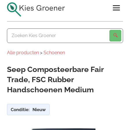
Ga
naar
de
Kies
inhoud
Groener
Alle producten
>
Schoenen
Seep Composteerbare Fair
Trade, FSC Rubber
Handschoenen Medium
Conditie:
Nieuw