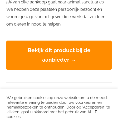
5% van elke aankoop gaat naar animal sanctuaries.
We hebben deze plaatsen persoonlijk bezocht en
waren getuige van het geweldige werk dat ze doen
om dieren in nood te helpen.
Bekijk dit product bij de
aanbieder →
WordPress thema: Chronus door ThemeZee.
We gebruiken cookies op onze website om u de meest
relevante ervaring te bieden door uw voorkeuren en
herhaalbezoeken te onthouden. Door op "Accepteren" te
Instagram
|
Facebook
|
LinkedIn
|
Twitter
klikken, gaat u akkoord met het gebruik van ALLE
cookies.