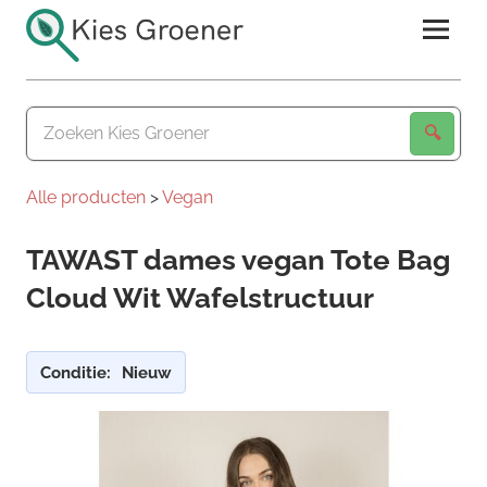
Ga
naar
de
Kies
inhoud
Groener
Alle producten
>
Vegan
TAWAST dames vegan Tote Bag
Cloud Wit Wafelstructuur
Conditie:
Nieuw