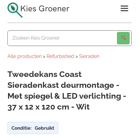
Ga
naar
de
Kies
inhoud
Groener
Alle producten
>
Refurbished
>
Sieraden
Tweedekans Coast
Sieradenkast deurmontage -
Met spiegel & LED verlichting -
37 x 12 x 120 cm - Wit
Conditie:
Gebruikt