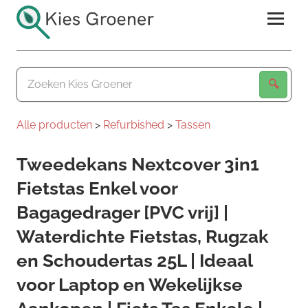
Ga
naar
de
Kies
inhoud
Groener
Alle producten
>
Refurbished
>
Tassen
Tweedekans Nextcover 3in1
Fietstas Enkel voor
Bagagedrager [PVC vrij] |
Waterdichte Fietstas, Rugzak
en Schoudertas 25L | Ideaal
voor Laptop en Wekelijkse