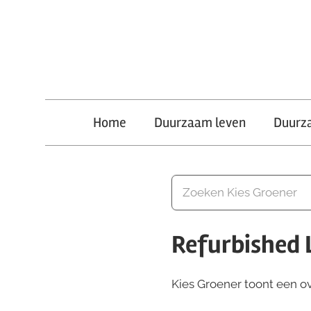
Ga
naar
de
inhoud
Kies
Home
Duurzaam leven
Duurz
Groener
Refurbished 
Kies Groener toont een ove