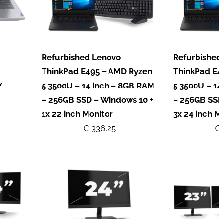
Refurbished Lenovo
Refurbishe
ThinkPad E495 – AMD Ryzen
ThinkPad E
Y
5 3500U – 14 inch – 8GB RAM
5 3500U – 
– 256GB SSD – Windows 10 +
– 256GB SS
1x 22 inch Monitor
3x 24 inch 
€ 336,25
€