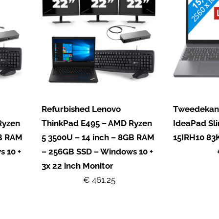
Refurbished Lenovo
Tweedekan
Ryzen
ThinkPad E495 – AMD Ryzen
IdeaPad Sl
GB RAM
5 3500U – 14 inch – 8GB RAM
15IRH10 8
 10 +
– 256GB SSD – Windows 10 +
3x 22 inch Monitor
€ 461,25