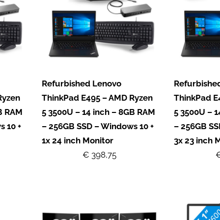
Refurbished Lenovo
Refurbishe
Ryzen
ThinkPad E495 – AMD Ryzen
ThinkPad E
GB RAM
5 3500U – 14 inch – 8GB RAM
5 3500U – 
 10 +
– 256GB SSD – Windows 10 +
– 256GB SS
1x 24 inch Monitor
3x 23 inch 
€ 398,75
€