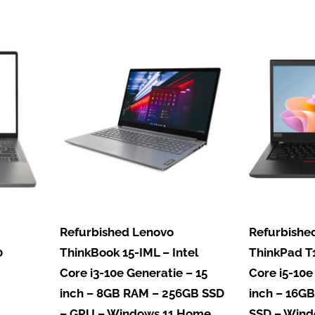
Refurbished Lenovo
Refurbishe
0
ThinkBook 15-IML – Intel
ThinkPad T1
Core i3-10e Generatie – 15
Core i5-10e
inch – 8GB RAM – 256GB SSD
inch – 16G
– GPU – Windows 11 Home
SSD – Wind