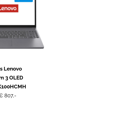
s Lenovo
im 3 OLED
3K100HCMH
€ 807,-