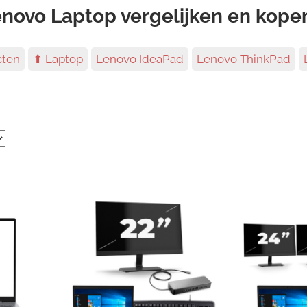
novo Laptop vergelijken en kope
cten
⬆ Laptop
Lenovo IdeaPad
Lenovo ThinkPad