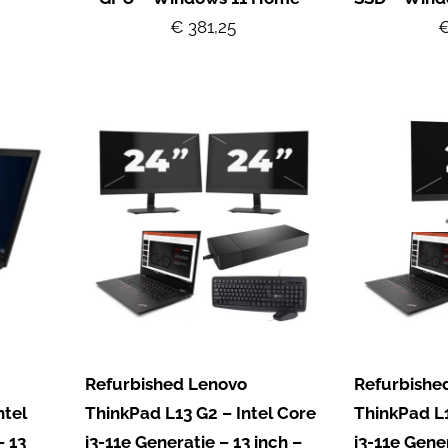
€ 381,25
€
Refurbished Lenovo
Refurbishe
ntel
ThinkPad L13 G2 – Intel Core
ThinkPad L1
– 13
i3-11e Generatie – 13 inch –
i3-11e Gener