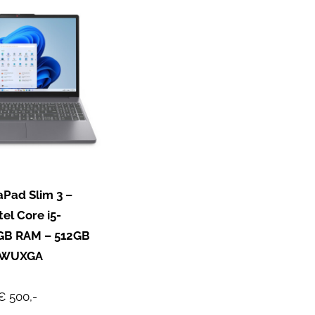
aPad Slim 3 –
tel Core i5-
GB RAM – 512GB
″ WUXGA
€ 500,-