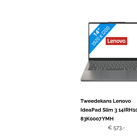
Tweedekans Lenovo
IdeaPad Slim 3 14IRH1
83K0007YMH
€ 573,-