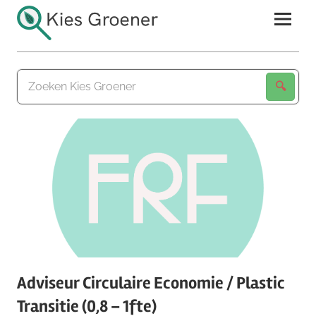
Ga
naar
de
Kies
inhoud
Groener
Adviseur Circulaire Economie / Plastic
Transitie (0,8 – 1fte)