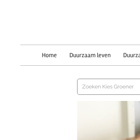
Ga
naar
de
inhoud
Kies
Home
Duurzaam leven
Duurz
Groener