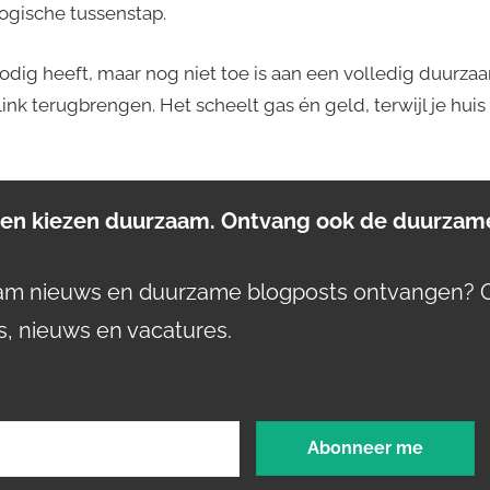
ogische tussenstap.
odig heeft, maar nog niet toe is aan een volledig duurz
flink terugbrengen. Het scheelt gas én geld, terwijl je hui
n kiezen duurzaam. Ontvang ook de duurzame
aam nieuws en duurzame blogposts ontvangen? 
s, nieuws en vacatures.