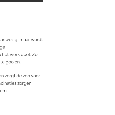
l aanwezig, maar wordt
age
p het werk doet. Zo
 te gooien.
n zorgt de zon voor
mbinaties zorgen
eem.