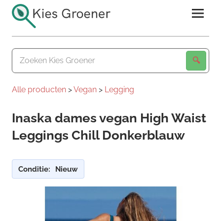
Ga
naar
de
Kies
inhoud
Groener
Alle producten
>
Vegan
>
Legging
Inaska dames vegan High Waist
Leggings Chill Donkerblauw
Conditie:
Nieuw