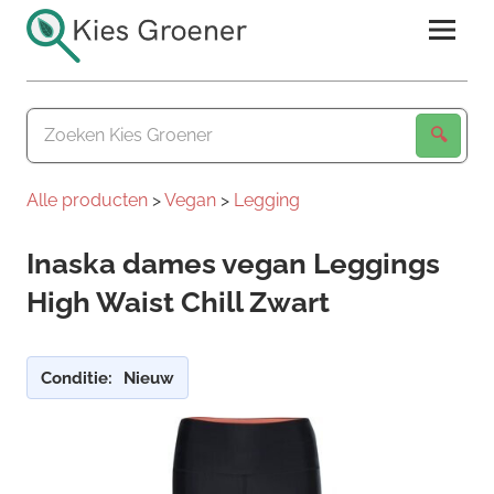
Ga
naar
de
Kies
inhoud
Groener
Alle producten
>
Vegan
>
Legging
Inaska dames vegan Leggings
High Waist Chill Zwart
Conditie:
Nieuw