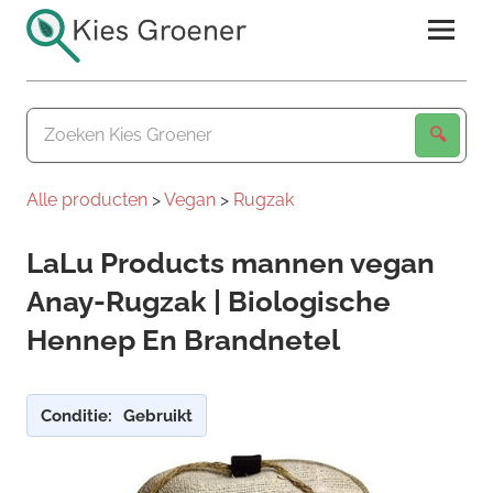
Ga
naar
de
Kies
inhoud
Groener
Alle producten
>
Vegan
>
Rugzak
LaLu Products mannen vegan
Anay-Rugzak | Biologische
Hennep En Brandnetel
Conditie:
Gebruikt